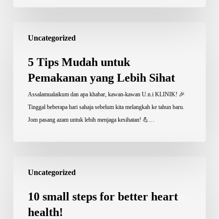
5
Uncategorized
Tips
Mudah
5 Tips Mudah untuk
untuk
Pemakanan yang Lebih Sihat
Pemakanan
yang
Assalamualaikum dan apa khabar, kawan-kawan U.n.i KLINIK! 🎉
Lebih
Tinggal beberapa hari sahaja sebelum kita melangkah ke tahun baru.
Sihat
Jom pasang azam untuk lebih menjaga kesihatan! 💪…
10
Uncategorized
small
steps
10 small steps for better heart
for
health!
better