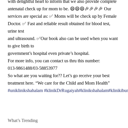
with delightful heart to inform that we also provide complete
antenatal check up for mom to be. 😄😄😄🎉🎉🎉🎉 Our
services are special as: ✅ Moms will be check up by Female
Doctor. ✅ Fast and reliable result obtained for blood test,
urine test
and ultrasound. ✅Our book also can be used when you want
to give birth to
government’s hospital even private’s hospital.
For more info, you can contact us thru this number:
013-9861488/03-58853977
So what are you waiting for?? Let’s go receive your best
treatment here. “We care for the Child and Mom Health”
#uniklinikshahalam
#klinikDrRugaiyah
#klinikshahalam
#klinikib
What’s Trending