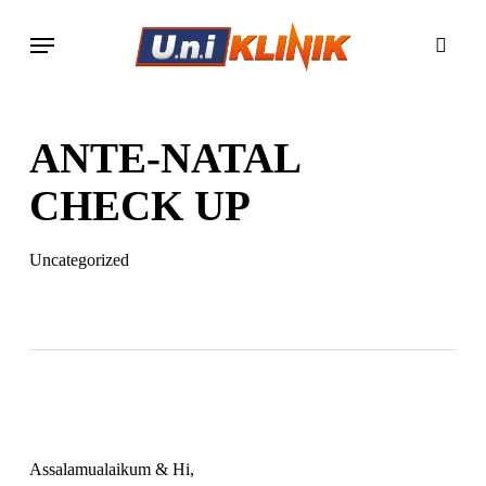
Skip
Menu
to
searc
main
content
ANTE-NATAL
CHECK UP
Uncategorized
Assalamualaikum & Hi,